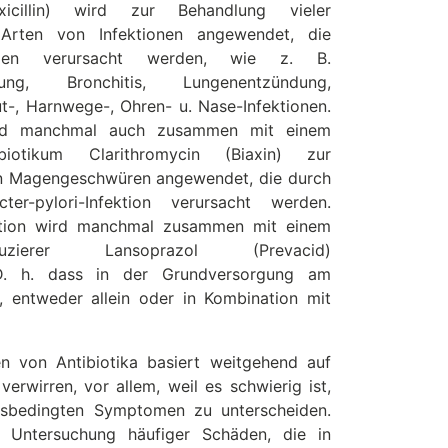
icillin) wird zur Behandlung vieler
 Arten von Infektionen angewendet, die
rien verursacht werden, wie z. B.
dung, Bronchitis, Lungenentzündung,
t-, Harnwege-, Ohren- u. Nase-Infektionen.
wird manchmal auch zusammen mit einem
biotikum Clarithromycin (Biaxin) zur
n Magengeschwüren angewendet, die durch
ter-pylori-Infektion verursacht werden.
tion wird manchmal zusammen mit einem
eduzierer Lansoprazol (Prevacid)
D. h. dass in der Grundversorgung am
n, entweder allein oder in Kombination mit
n von Antibiotika basiert weitgehend auf
rwirren, vor allem, weil es schwierig ist,
tsbedingten Symptomen zu unterscheiden.
 Untersuchung häufiger Schäden, die in