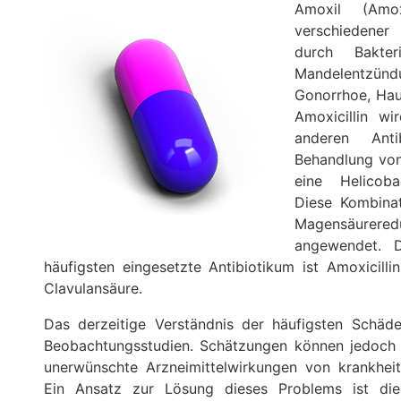
Amoxil (Amox
verschiedener
durch Bakte
Mandelentzün
Gonorrhoe, Hau
Amoxicillin 
anderen Anti
Behandlung vo
eine Helicobac
Diese Kombina
Magensäurer
angewendet. 
häufigsten eingesetzte Antibiotikum ist Amoxicilli
Clavulansäure.
Das derzeitige Verständnis der häufigsten Schäde
Beobachtungsstudien. Schätzungen können jedoch ve
unerwünschte Arzneimittelwirkungen von krankhei
Ein Ansatz zur Lösung dieses Problems ist die