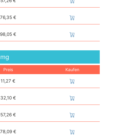
57,26 €
76,35 €
98,05 €
0mg
Preis
Kaufen
11,27 €
32,10 €
57,26 €
78,09 €