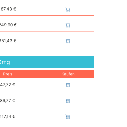
187,43 €
249,90 €
351,43 €
0mg
Preis
Kaufen
47,72 €
86,77 €
117,14 €