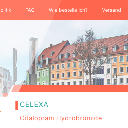
litik
FAQ
Wie bestelle ich?
Versand
CELEXA
Citalopram Hydrobromide