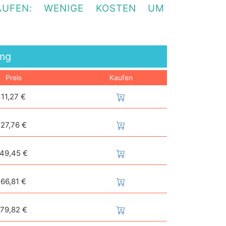
AUFEN: WENIGE KOSTEN UM
mg
Preis
Kaufen
11,27 €
27,76 €
49,45 €
66,81 €
79,82 €