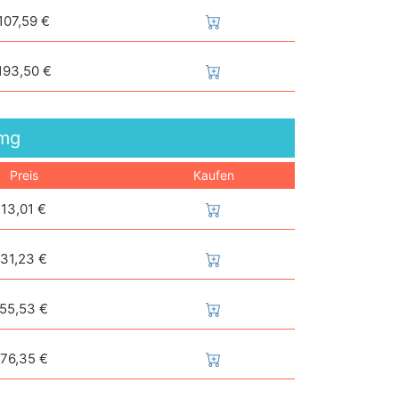
107,59 €
193,50 €
mg
Preis
Kaufen
13,01 €
31,23 €
55,53 €
76,35 €