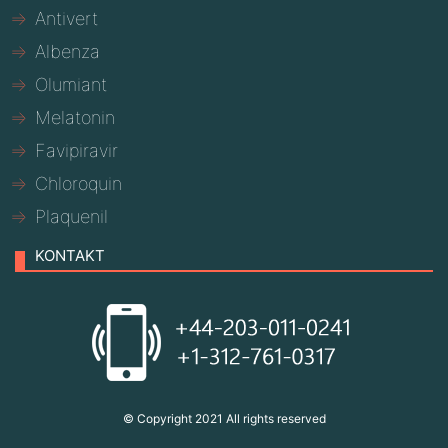
Antivert
Albenza
Olumiant
Melatonin
Favipiravir
Chloroquin
Plaquenil
KONTAKT
© Copyright 2021 All rights reserved